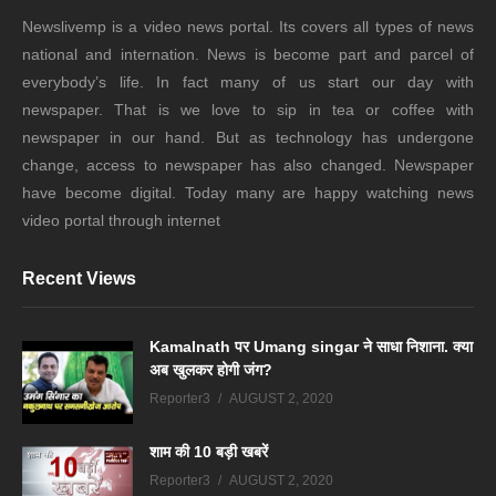
Newslivemp is a video news portal. Its covers all types of news
national and internation. News is become part and parcel of
everybody’s life. In fact many of us start our day with
newspaper. That is we love to sip in tea or coffee with
newspaper in our hand. But as technology has undergone
change, access to newspaper has also changed. Newspaper
have become digital. Today many are happy watching news
video portal through internet
Recent Views
Kamalnath पर Umang singar ने साधा निशाना. क्या
अब खुलकर होगी जंग?
Reporter3
AUGUST 2, 2020
शाम की 10 बड़ी खबरें
Reporter3
AUGUST 2, 2020