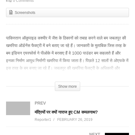
0 Comments
Screenshots
पाकिस्तान ऑकूपाइड कश्मीर में जैश के ठिकानों को तबाह करने वाले बम जबलपुर की
खमरिया ऑर्डनेंस फैक्ट्री में बने बताए जा रहे हैं। जानकारी के मुताबिक जिस तरह के
बम इंडियन एयरफोर्स ने पीओके में बरसाए हैं वे 1000 पाउंडर बम कहलाते हैं और
इनका निर्माण आयुध निर्माणी खमरिया में किया जाता है। पिछले 12 सालों से ओएफके में
इस तरह के बम बनाए जा रहे हैं। जबलपुर की खमरिया फैक्ट्री के अधिकारी और
कर्मचारी खुद पर गर्व महसूस कर रहे हैं कि उनके बनाए बम आज पुलवामा का बदला लेने
के काम आए।
Show more
क्या होता है 1000 पाउंडर बम?
PREV
OFK के सूत्रों के मुताबिक 1000 पाउंडर बम की लंबाई 5 फीट और वजन लगभग
मंत्रियों पर क्यों नाराज हुए CM कमलनाथ?
500 किलोग्राम होता है। इस महा विनाशकारी बम का खोल 250 किलोग्राम का होता
Reporter1
FEBRUARY 26, 2019
है जो कि टंगस्टन, जस्ता जैसी धातुओं से बना होता है। इसके अंदर 250 किलो वजन
का आरडीएक्स, टीएनटी और केमिकल मिक्सचर भरा रहता है जो इसकी विस्फोटक
NEXT