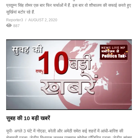
प्रद्युम्न सिंह तोमर एक बार फिर चर्चाओं में हैं. इस बार वो शौचालय की सफाई करते हुए
सुर्खियां बटोर रहे हैं.
Reporter3
AUGUST 2, 2020
887
सुबह की 10 बड़ी खबरें
यूपीः अगले 3 घंटे में नोएडा, बरेली और अमेठी समेत कई शहरों में आंधी-बारिश की
चेतावनी पटनाः जेडीयू विधायक लल्लन पासवान कोरोना पॉजिटिव पटनाः जेडीयू सांसद