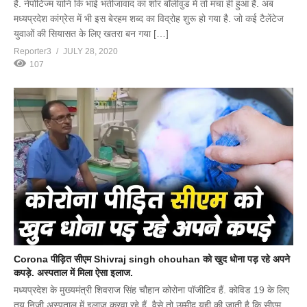
है. नेपोटिज्म यानि कि भाई भतीजावाद का शोर बॉलीवुड में तो मचा ही हुआ है. अब
मध्यप्रदेश कांग्रेस में भी इस बेरहम शब्द का विद्रोह शुरू हो गया है. जो कई टैलेंटेज
युवाओं की सियासत के लिए खतरा बन गया […]
Reporter3
JULY 28, 2020
107
Corona पीड़ित सीएम Shivraj singh chouhan को खुद धोना पड़ रहे अपने
कपड़े. अस्पताल में मिला ऐसा इलाज.
मध्यप्रदेश के मुख्यमंत्री शिवराज सिंह चौहान कोरोना पॉजीटिव हैं. कोविड 19 के लिए
तय निजी अस्पताल में इलाज करवा रहे हैं. वैसे तो उम्मीद यही की जाती है कि सीएम