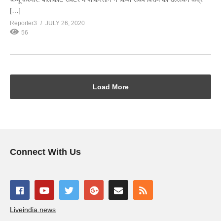
[…]
Reporter3
JULY 26, 2020
56
Load More
Connect With Us
Liveindia.news