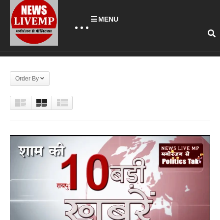
MENU
Order By