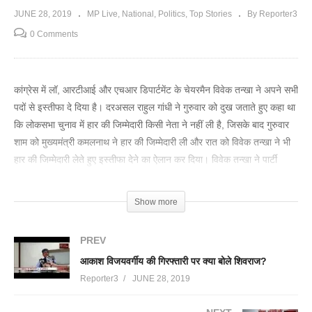
JUNE 28, 2019
MP Live
National
Politics
Top Stories
By Reporter3
0 Comments
कांग्रेस में लॉ, आरटीआई और एचआर डिपार्टमेंट के चेयरमैन विवेक तन्खा ने अपने सभी
पदों से इस्तीफा दे दिया है। दरअसल राहुल गांधी ने गुरुवार को दुख जताते हुए कहा था
कि लोकसभा चुनाव में हार की जिम्मेदारी किसी नेता ने नहीं ली है, जिसके बाद गुरुवार
शाम को मुख्यमंत्री कमलनाथ ने हार की जिम्मेदारी ली और रात को विवेक तन्खा ने भी
हार की जिम्मेदारी लेते हुए इस्तीफा देने का ऐलान कर दिया। विवेक तन्खा ने पार्टी
अध्यक्ष राहुल गांधी से अपील की है कि वह अपने मन मुताबिक टीम चुनें। विवेक तन्खा
ने पार्टी के अन्य नेताओं से भी इस्तीफा देने की अपील की है ताकि राहुल गांधी फैसला
Show more
कर सकें। तन्खा ने ट्विटर पर लिखा है कि हम सभी को पार्टी के पदों से इस्तीफा दे देना
चाहिए और राहुल गांधी को अपनी टीम चुनने के लिए फ्री हैंड देना चाहिए। वे कमलनाथ
PREV
के बयान का स्वागत करते हैं। तन्खा ने लिखा है कि पार्टी लंबे समय तक गतिरोध
आकाश विजयवर्गीय की गिरफ्तारी पर क्या बोले शिवराज?
बर्दाश्त नहीं कर सकती। माना जा रहा है कि कमलनाथ के बयान और तन्खा के इस्तीफे
Reporter3
JUNE 28, 2019
के बाद अब कांग्रेस के कई बड़े नेता अपने पदों से इस्तीफा दे सकते हैं।
(Visited 82 times, 1 visits today)