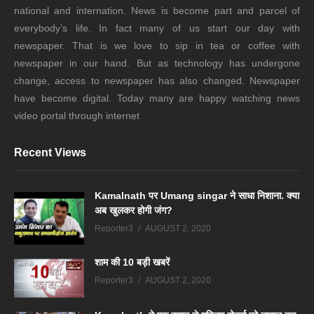
national and internation. News is become part and parcel of
everybody’s life. In fact many of us start our day with
newspaper. That is we love to sip in tea or coffee with
newspaper in our hand. But as technology has undergone
change, access to newspaper has also changed. Newspaper
have become digital. Today many are happy watching news
video portal through internet
Recent Views
Kamalnath पर Umang singar ने साधा निशाना. क्या
अब खुलकर होगी जंग?
Reporter3
AUGUST 2, 2020
शाम की 10 बड़ी खबरें
Reporter3
AUGUST 2, 2020