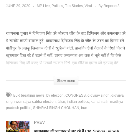
JUNE 29, 2020
MP Live
Politics
Top Stories
Viral
By Reporter3
राज्यसभा चुनाव में दिग्विजय सिंह की जोरदार जीत के बाद दिग्विजय और कमलनाथ की
ये तस्वीर काफी वायरल हुई. कमलनाथ दिग्विजय सिंह के जीत के जश्न का हिस्सा बने.
मोतीचूर के लड्डू खिलाकर दोनों ने खुशियां बांटी. हालांकि दोनों नेताओं के रिश्ते जितने
खुशगवार दिख रहे हैं उतने हैं नहीं. शायद कमलनाथ अब तक ये भूले नहीं हैं कि कैसे
दिग्विजय सिंह की वजह से उनकी सरकार गिरी. एक मीडिया हाउस को इंटरव्यू देते
समय भी कमलनाथ ने ये कहा था कि दिग्विजय सिंह विधायकों का मिजाज सही तरीके से
जज नहीं कर पाए. इसलिए सरकार गिर गई. हालांकि बाद में उन्होंने ये भी कहा कि
Show more
उनकी बात को तोड़ मरोड़ कर पेश किया गया. इसके बाद दोनों नेता जिस तरीके से
साथ दिखे तो यही लगता रहा कि दोनों पुराने गिले शिकवे भुला चुके हैं. पर अब जो
BJP
breaking news
by election
CONGRESS
digvijay singh
digvijya
फेरबदल प्रदेश कांग्रेस कमेटी में चल रहा है उसे देखते हुए लगता है कि कमलनाथ सब
singh won rajya sabha election
false
indian politics
kamal nath
madhya
कुछ भूले नहीं है. वो दिग्विजय सिंह के खिलाफ गुपचुप मिशन शुरू कर चुके हैं. और धीरे
pradesh politics
SHIVRAJ SINGH CHOUHAN
true
धीरे उन्हें कमजोर करने का काम शुरू कर चुके हैं. जिसकी शुरूआत पीसीसी के
कोषाध्यक्ष पद से गोविंद गोयल को हटा कर हो चुकी है. गोविंद गोयल दिग्विजय सिंह के
PREV
बेहद करीबी माने जाते हैं. ऐसे में उनके खास को पद से हटा कर कमलनाथ ने संदेश दे
आलाकमान की फटकार से डर रहे हैं CM Shivraj singh chouhan. दिल्ली दौरा टालने की वजह का खुलासा!