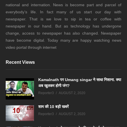
national and internation. News is become part and parcel of
everybody’s life. In fact many of us start our day with
newspaper. That is we love to sip in tea or coffee with
newspaper in our hand. But as technology has undergone
change, access to newspaper has also changed. Newspaper
have become digital. Today many are happy watching news
video portal through internet
Recent Views
Kamalnath पर Umang singar ने साधा निशाना. क्या
अब खुलकर होगी जंग?
Reporter3
AUGUST 2, 2020
शाम की 10 बड़ी खबरें
Reporter3
AUGUST 2, 2020