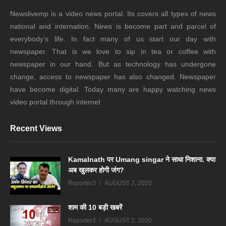
Newslivemp is a video news portal. Its covers all types of news
national and internation. News is become part and parcel of
everybody’s life. In fact many of us start our day with
newspaper. That is we love to sip in tea or coffee with
newspaper in our hand. But as technology has undergone
change, access to newspaper has also changed. Newspaper
have become digital. Today many are happy watching news
video portal through internet
Recent Views
Kamalnath पर Umang singar ने साधा निशाना. क्या
अब खुलकर होगी जंग?
Reporter3
AUGUST 2, 2020
शाम की 10 बड़ी खबरें
Reporter3
AUGUST 2, 2020