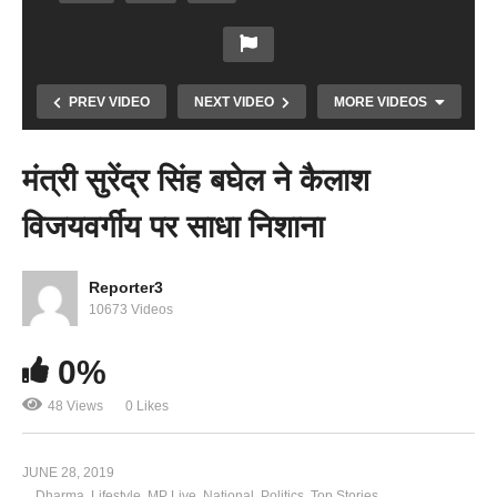
PREV VIDEO
NEXT VIDEO
MORE VIDEOS
मंत्री सुरेंद्र सिंह बघेल ने कैलाश
विजयवर्गीय पर साधा निशाना
Copy Embed Code
Reporter3
10673 Videos
राहुल की बात पर MP कांग्रेस के प्रभारी दीपक बाबरिया ने
0%
दिया इस्तीफा
48 Views
0 Likes
JUNE 28, 2019
Dharma
Lifestyle
MP Live
National
Politics
Top Stories