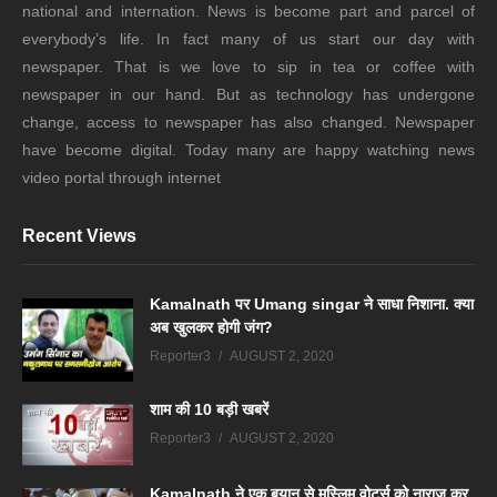
national and internation. News is become part and parcel of
everybody’s life. In fact many of us start our day with
newspaper. That is we love to sip in tea or coffee with
newspaper in our hand. But as technology has undergone
change, access to newspaper has also changed. Newspaper
have become digital. Today many are happy watching news
video portal through internet
Recent Views
Kamalnath पर Umang singar ने साधा निशाना. क्या
अब खुलकर होगी जंग?
Reporter3
AUGUST 2, 2020
शाम की 10 बड़ी खबरें
Reporter3
AUGUST 2, 2020
Kamalnath ने एक बयान से मुस्लिम वोटर्स को नाराज कर