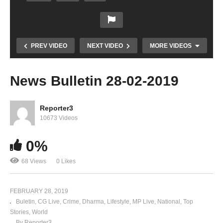
PREV VIDEO
NEXT VIDEO
MORE VIDEOS
News Bulletin 28-02-2019
Reporter3
10673 Videos
Copy Embed Code
0%
68 Views
0 Likes
सुबह 10 बजे की 10 बड़ी खबरें
FEBRUARY 28, 2019
Buletin
CG Live
Crime
Dharma
Lifestyle
MP Live
National
Top
Stories
World
By Reporter3